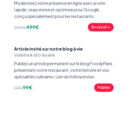
Modernisez votre présence en ligne avec un site
rapide, responsive et optimisé pour Google,
conçu spécialement pour les restaurants.
499€
En savoir +
2999€
Article invité sur notre blog à vie
Visibilité & SEO durable
Publiez un article permanent sur le blog FoodyParis
présentant votre restaurant, votre histoire et vos
spécialités culinaires. Lien dofollow inclus.
99€
Publier
199€