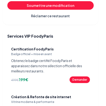
Soumettre une modification
Réclamer ce restaurant
Services VIP FoodyParis
Certification FoodyParis
Badge officiel + mise en avant
Obtenez le badge certifié FoodyParis et
apparaissez dans notre sélection officielle des
meilleurs restaurants.
199€
Demander
499€
Création & Refonte de site internet
Vitrine moderne & performante