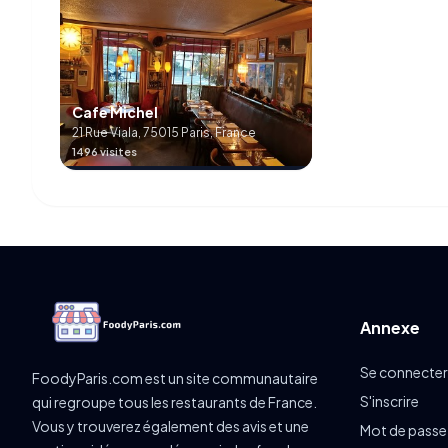
Cafe Michel
21 Rue Viala, 75015 Paris, France
1496 visites
Annexe
Se connecter
FoodyParis.com est un site communautaire
S'inscrire
qui regroupe tous les restaurants de France.
Vous y trouverez également des avis et une
Mot de passe