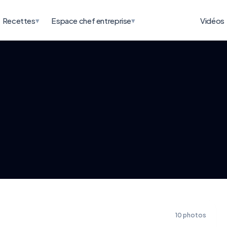
▾
▾
Recettes
Espace chef entreprise
Vidéos
10 photos