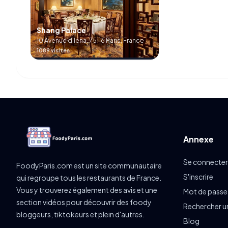
Shang Palace
10 Avenue d'Iéna, 75116 Paris, France
1089 visites
Annexe
Se connecter
FoodyParis.com est un site communautaire
S'inscrire
qui regroupe tous les restaurants de France.
Vous y trouverez également des avis et une
Mot de passe
section vidéos pour découvrir des foody
Rechercher u
bloggeurs, tiktokeurs et plein d'autres.
Blog