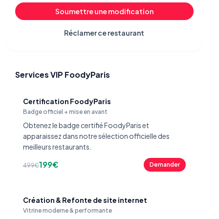
Soumettre une modification
Réclamer ce restaurant
Services VIP FoodyParis
Certification FoodyParis
Badge officiel + mise en avant
Obtenez le badge certifié FoodyParis et
apparaissez dans notre sélection officielle des
meilleurs restaurants.
199€
Demander
499€
Création & Refonte de site internet
Vitrine moderne & performante