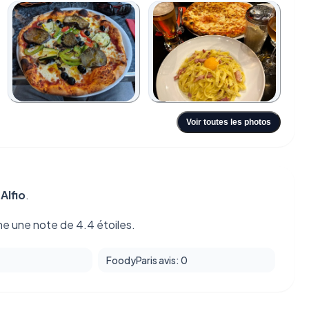
+6
Voir toutes les photos
z
Alfio
.
ne une note de 4.4 étoiles.
FoodyParis avis: 0