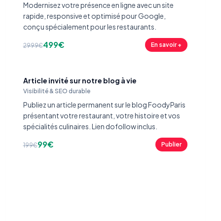
Modernisez votre présence en ligne avec un site
rapide, responsive et optimisé pour Google,
conçu spécialement pour les restaurants.
499€
En savoir +
2999€
Article invité sur notre blog à vie
Visibilité & SEO durable
Publiez un article permanent sur le blog FoodyParis
présentant votre restaurant, votre histoire et vos
spécialités culinaires. Lien dofollow inclus.
99€
Publier
199€