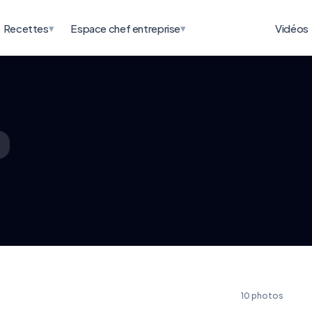
▾
▾
Recettes
Espace chef entreprise
Vidéos
10 photos