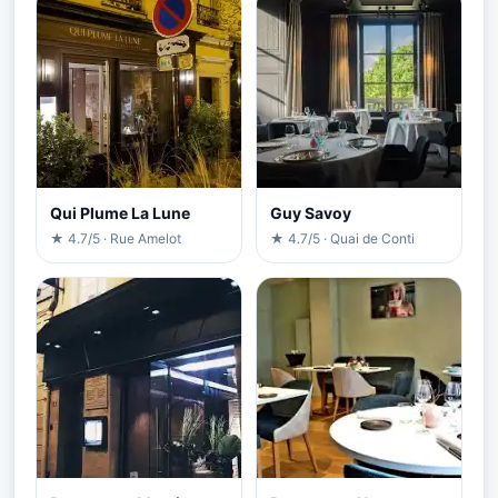
Qui Plume La Lune
Guy Savoy
★ 4.7/5 · Rue Amelot
★ 4.7/5 · Quai de Conti