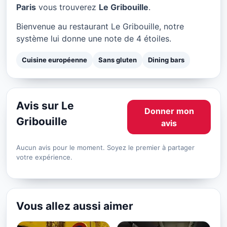
Le Gribouille à Paris
Paris
vous trouverez
Le Gribouille
.
★ 4/5
Bienvenue au restaurant Le Gribouille, notre
système lui donne une note de 4 étoiles.
Cuisine européenne
Sans gluten
Dining bars
Avis sur Le
Donner mon
Gribouille
avis
Aucun avis pour le moment. Soyez le premier à partager
votre expérience.
Vous allez aussi aimer