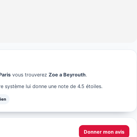
Paris
vous trouverez
Zoe a Beyrouth
.
 à Paris
e système lui donne une note de 4.5 étoiles.
ien
Donner mon avis