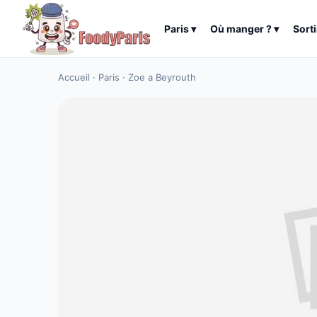
Paris
▾
Où manger ?
▾
Sorti
Accueil
·
Paris
·
Zoe a Beyrouth