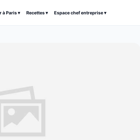
r à
Paris
▾
Recettes
▾
Espace chef entreprise
▾