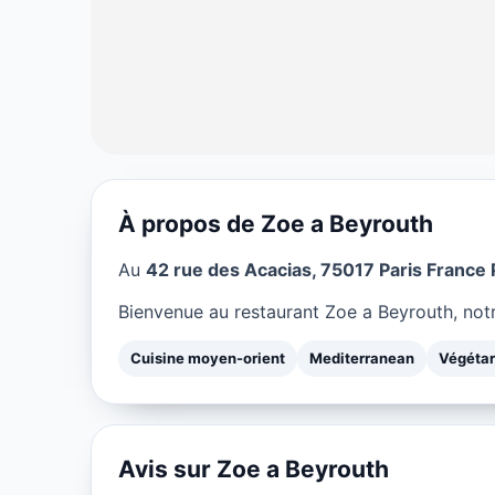
À propos de Zoe a Beyrouth
CUISINE MOYEN-ORIENT
Au
42 rue des Acacias, 75017 Paris France 
Zoe a Beyrouth
Bienvenue au restaurant Zoe a Beyrouth, notr
★ 4.5/5
Cuisine moyen-orient
Mediterranean
Végétar
Avis sur Zoe a Beyrouth