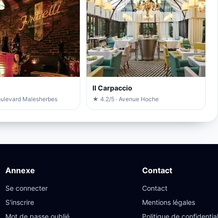
Il Carpaccio
oulevard Malesherbes
★ 4.2/5 · Avenue Hoche
Annexe
Contact
Se connecter
Contact
S'inscrire
Mentions légales
Mot de passe oublié
Politique de confidential