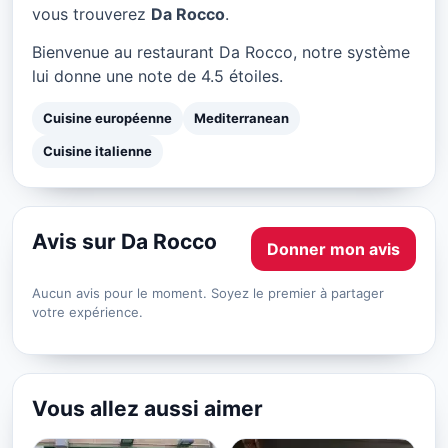
Da Rocco à Paris
vous trouverez
Da Rocco
.
★ 4.5/5
Bienvenue au restaurant Da Rocco, notre système
lui donne une note de 4.5 étoiles.
Cuisine européenne
Mediterranean
Cuisine italienne
Avis sur Da Rocco
Donner mon avis
Aucun avis pour le moment. Soyez le premier à partager
votre expérience.
Vous allez aussi aimer