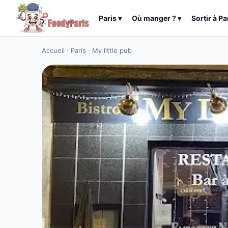
Paris
▾
Où manger ?
▾
Sortir à
Pa
Accueil
·
Paris
·
My little pub