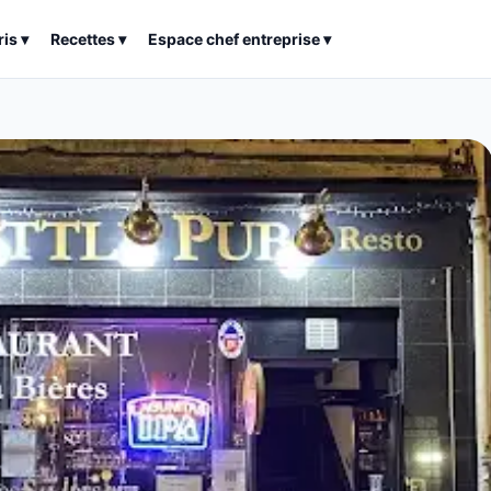
ris
▾
Recettes
▾
Espace chef entreprise
▾