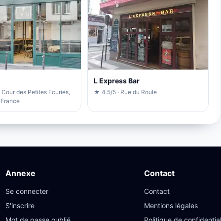
L Express Bar
 Cour des Petites Ecuries,
★ 4.5/5 · Rue du Roule
 France
Annexe
Contact
Se connecter
Contact
S'inscrire
Mentions légales
Mot de passe oublié
Politique de confidential