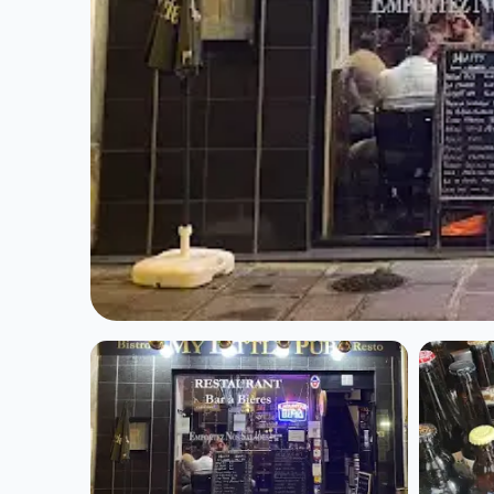
CUISINE EUROPÉENNE
My little pub à