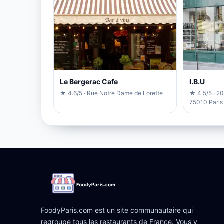
Le Bergerac Cafe
I.B.U
★ 4.6/5 · Rue Notre Dame de Lorette
★ 4.5/5 · 20
75010 Paris
FoodyParis.com est un site communautaire qui
regroupe tous les restaurants de France. Vous y