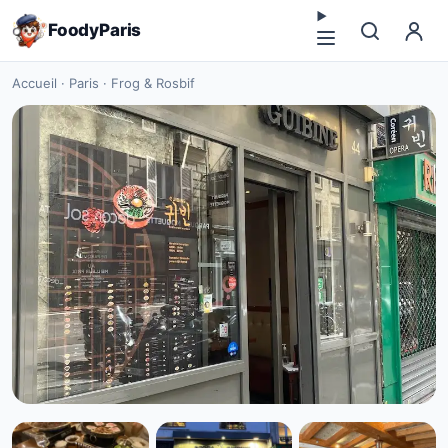
FoodyParis
Accueil
·
Paris
·
Frog & Rosbif