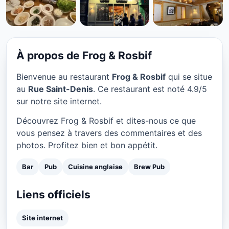
BAR
Frog & Rosbif à Paris
★ 4.9/5
À propos de Frog & Rosbif
Bienvenue au restaurant
Frog & Rosbif
qui se situe
au
Rue Saint-Denis
. Ce restaurant est noté 4.9/5
sur notre site internet.
Découvrez Frog & Rosbif et dites-nous ce que
vous pensez à travers des commentaires et des
photos. Profitez bien et bon appétit.
Bar
Pub
Cuisine anglaise
Brew Pub
Liens officiels
Site internet