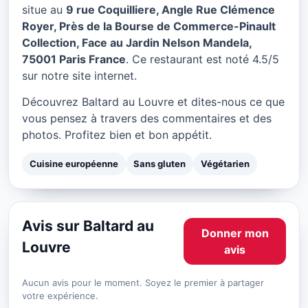
Baltard au Louvre à Paris
situe au
9 rue Coquilliere, Angle Rue Clémence
Royer, Près de la Bourse de Commerce-Pinault
★ 4.5/5
Collection, Face au Jardin Nelson Mandela,
75001 Paris France
. Ce restaurant est noté 4.5/5
sur notre site internet.
Découvrez Baltard au Louvre et dites-nous ce que
vous pensez à travers des commentaires et des
photos. Profitez bien et bon appétit.
Cuisine européenne
Sans gluten
Végétarien
Avis sur Baltard au
Donner mon
Louvre
avis
Aucun avis pour le moment. Soyez le premier à partager
votre expérience.