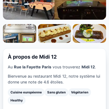
CUISINE EUROPÉENNE
Midi 12 à Paris
★ 4.6/5
À propos de Midi 12
Au
Rue la Fayette Paris
vous trouverez
Midi 12
.
Bienvenue au restaurant Midi 12, notre système lui
donne une note de 4.6 étoiles.
Cuisine européenne
Sans gluten
Végétarien
Healthy