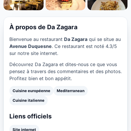
CUISINE EUROPÉENNE
Da Zagara à Paris
★ 4.3/5
À propos de Da Zagara
Bienvenue au restaurant
Da Zagara
qui se situe au
Avenue Duquesne
. Ce restaurant est noté 4.3/5
sur notre site internet.
Découvrez Da Zagara et dites-nous ce que vous
pensez à travers des commentaires et des photos.
Profitez bien et bon appétit.
Cuisine européenne
Mediterranean
Cuisine italienne
Liens officiels
Site internet