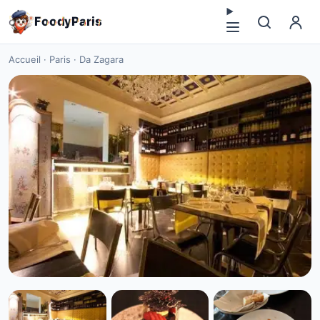
F
o
o
d
y
P
a
r
i
s
Accueil
·
Paris
·
Da Zagara