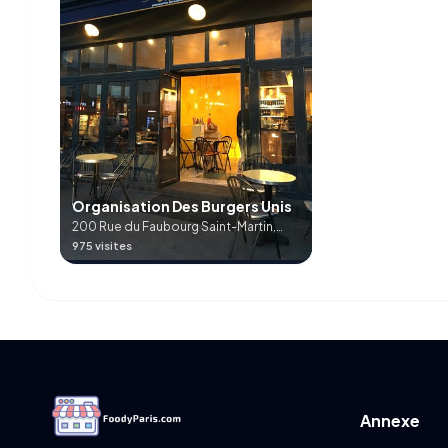
Organisation Des Burgers Unis
200 Rue du Faubourg Saint-Martin,
75010 Paris, France
975 visites
Annexe