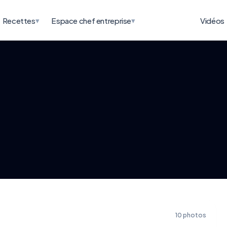
▾
▾
Recettes
Espace chef entreprise
Vidéos
10 photos