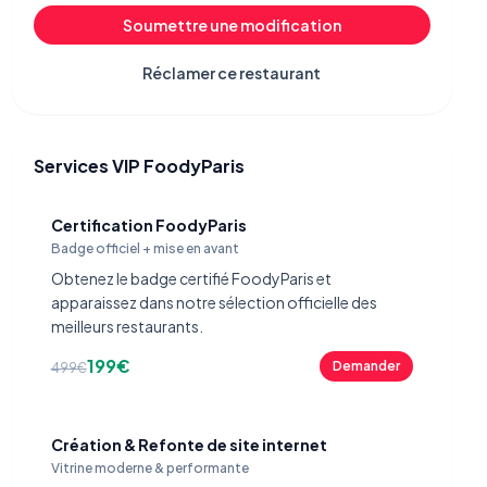
Soumettre une modification
Réclamer ce restaurant
Services VIP FoodyParis
Certification FoodyParis
Badge officiel + mise en avant
Obtenez le badge certifié FoodyParis et
apparaissez dans notre sélection officielle des
meilleurs restaurants.
199€
Demander
499€
Création & Refonte de site internet
Vitrine moderne & performante