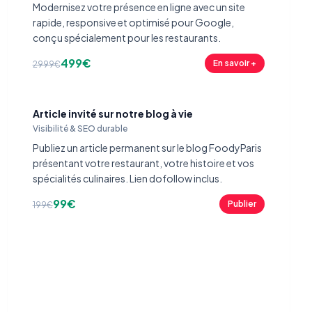
Modernisez votre présence en ligne avec un site
rapide, responsive et optimisé pour Google,
conçu spécialement pour les restaurants.
499€
En savoir +
2999€
Article invité sur notre blog à vie
Visibilité & SEO durable
Publiez un article permanent sur le blog FoodyParis
présentant votre restaurant, votre histoire et vos
spécialités culinaires. Lien dofollow inclus.
99€
Publier
199€