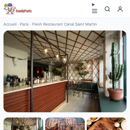
Accueil
·
Paris
·
Flesh Restaurant Canal Saint Martin