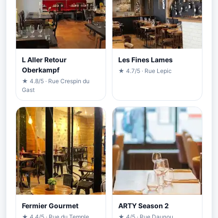
L Aller Retour
Les Fines Lames
Oberkampf
★ 4.7/5 · Rue Lepic
★ 4.8/5 · Rue Crespin du
Gast
Fermier Gourmet
ARTY Season 2
★ 4.4/5 · Rue du Temple
★ 4/5 · Rue Daunou