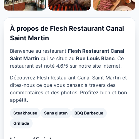
STEAKHOUSE
Flesh Restaurant Canal
Saint Martin à Paris
À propos de Flesh Restaurant Canal
★ 4.6/5
Saint Martin
Bienvenue au restaurant
Flesh Restaurant Canal
Saint Martin
qui se situe au
Rue Louis Blanc
. Ce
restaurant est noté 4.6/5 sur notre site internet.
Découvrez Flesh Restaurant Canal Saint Martin et
dites-nous ce que vous pensez à travers des
commentaires et des photos. Profitez bien et bon
appétit.
Steakhouse
Sans gluten
BBQ Barbecue
Grillade