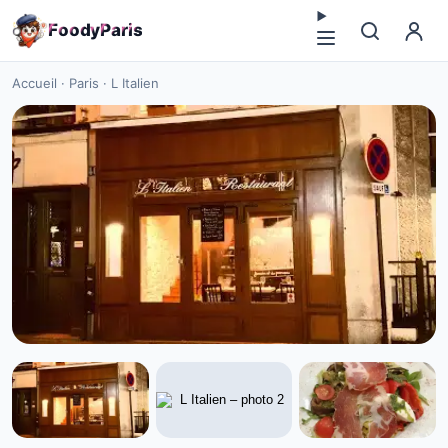
F
o
o
d
y
P
a
r
i
s
Accueil
·
Paris
·
L Italien
CUISINE EUROPÉENNE