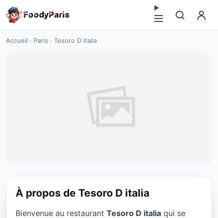
F
o
o
d
y
P
a
r
i
s
Accueil
·
Paris
·
Tesoro D italia
À propos de Tesoro D italia
CUISINE EUROPÉENNE
Bienvenue au restaurant
Tesoro D italia
qui se