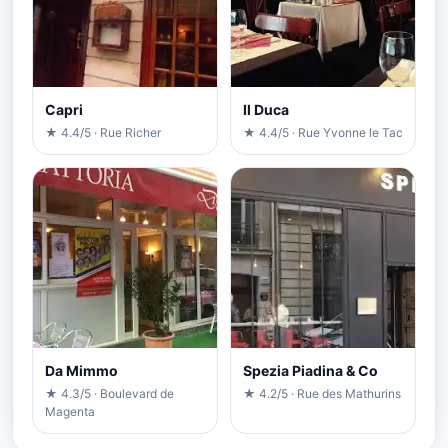
Capri
Il Duca
★ 4.4/5 · Rue Richer
★ 4.4/5 · Rue Yvonne le Tac
Da Mimmo
Spezia Piadina & Co
★ 4.3/5 · Boulevard de
★ 4.2/5 · Rue des Mathurins
Magenta