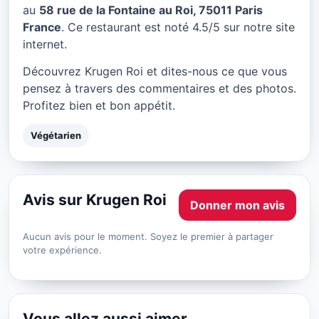
Krugen Roi à Paris
au
58 rue de la Fontaine au Roi, 75011 Paris
France
. Ce restaurant est noté 4.5/5 sur notre site
★ 4.5/5
internet.
Découvrez Krugen Roi et dites-nous ce que vous
pensez à travers des commentaires et des photos.
Profitez bien et bon appétit.
Végétarien
Avis sur Krugen Roi
Donner mon avis
Aucun avis pour le moment. Soyez le premier à partager
votre expérience.
Vous allez aussi aimer