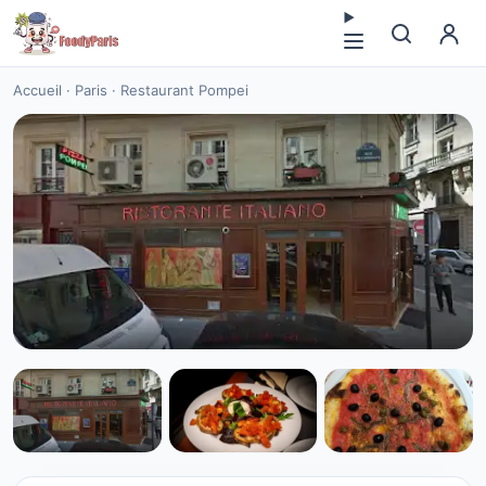
Accueil
·
Paris
·
Restaurant Pompei
CUISINE EUROPÉENNE
Restaurant Pompei à Paris