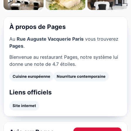
CUISINE EUROPÉENNE
Pages à Paris
★ 4.7/5
À propos de Pages
Au
Rue Auguste Vacquerie Paris
vous trouverez
Pages
.
Bienvenue au restaurant Pages, notre système lui
donne une note de 4.7 étoiles.
Cuisine européenne
Nourriture contemporaine
Liens officiels
Site internet