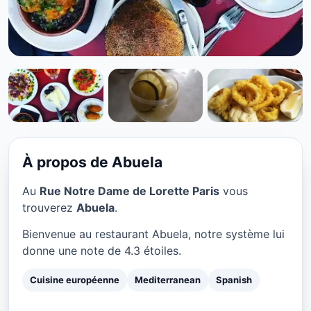
CUISINE EUROPÉENNE
Abuela à Paris
★ 4.3/5
À propos de Abuela
Au
Rue Notre Dame de Lorette Paris
vous
trouverez
Abuela
.
Bienvenue au restaurant Abuela, notre système lui
donne une note de 4.3 étoiles.
Cuisine européenne
Mediterranean
Spanish