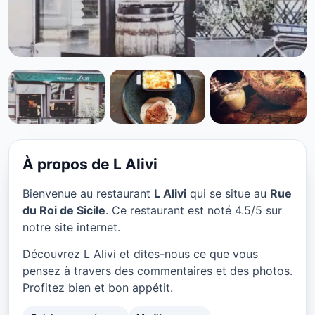
CUISINE EUROPÉENNE
L Alivi à Paris
★ 4.5/5
À propos de L Alivi
Bienvenue au restaurant
L Alivi
qui se situe au
Rue
du Roi de Sicile
. Ce restaurant est noté 4.5/5 sur
notre site internet.
Découvrez L Alivi et dites-nous ce que vous
pensez à travers des commentaires et des photos.
Profitez bien et bon appétit.