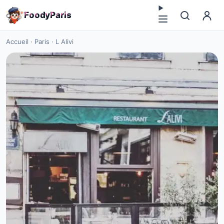
F
o
o
d
y
P
a
r
i
s
Accueil
·
Paris
·
L Alivi