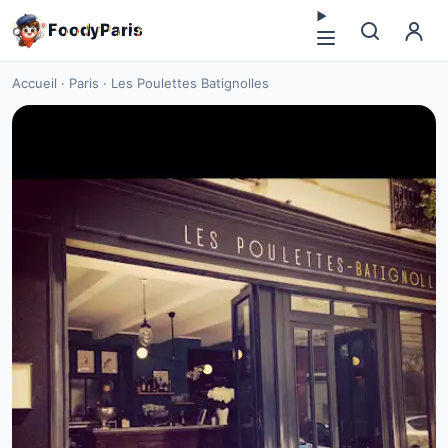
F
o
o
d
y
P
a
r
i
s
Accueil
·
Paris
·
Les Poulettes Batignolles