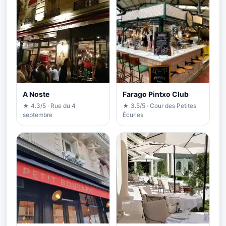
A Noste
Farago Pintxo Club
★ 4.3/5 · Rue du 4
★ 3.5/5 · Cour des Petites
septembre
Écuries