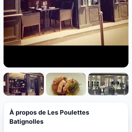
CUISINE EUROPÉENNE
Les Poulettes Batignolles à
Paris
À propos de Les Poulettes
★ 4.6/5
Batignolles