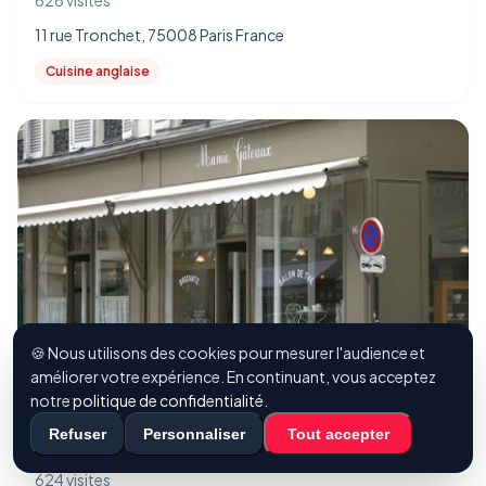
626 visites
11 rue Tronchet, 75008 Paris France
Cuisine anglaise
🍪 Nous utilisons des cookies pour mesurer l'audience et
améliorer votre expérience. En continuant, vous acceptez
notre
politique de confidentialité
.
Refuser
Personnaliser
Tout accepter
Coffee Room
624 visites