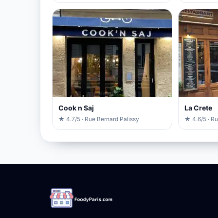
Cook n Saj
La Crete
★ 4.7/5 · Rue Bernard Palissy
★ 4.6/5 · R