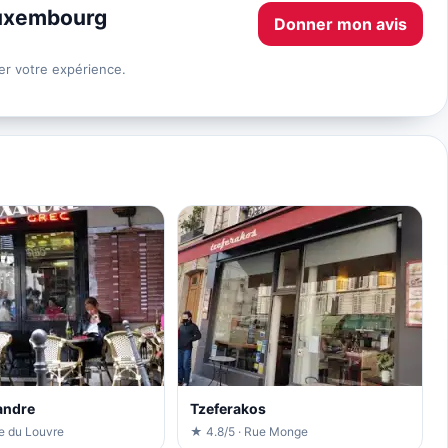
Luxembourg
Donner mon avis
er votre expérience.
andre
Tzeferakos
ue du Louvre
★ 4.8/5 · Rue Monge