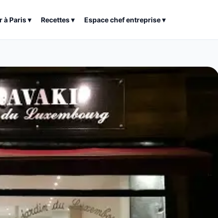
r à
Paris
▾
Recettes
▾
Espace chef entreprise
▾