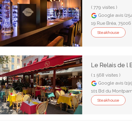
( 779 visites )
Google avis (25
19 Rue Bréa, 75006 
Steakhouse
Le Relais de l 
( 1 568 visites )
Google avis (19
101 Bd du Montparn
Steakhouse