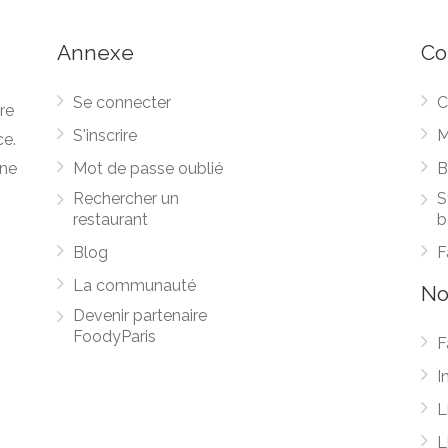
Annexe
Co
Se connecter
C
re
S'inscrire
M
ce.
une
Mot de passe oublié
B
Rechercher un
S
restaurant
b
Blog
F
La communauté
No
Devenir partenaire
FoodyParis
F
I
L
L