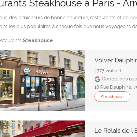
aurants Steakhouse à Paris - A
us des dénicheurs de bonne nourriture, restaurants et de bo
its les plus populaires à chaque fois que nous voyageons da
restaurants
Steakhouse
Volver Dauphi
( 777 visites )
Google avis (310
18 Rue Dauphine, 75
Steakhouse
Le Relais de l 