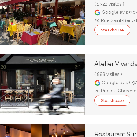
( 1 322 visites )
Google avis (30
20 Rue Saint-Benoît
Steakhouse
Atelier Vivand
( 888 visites )
Google avis (192
20 Rue du Cherche-M
Steakhouse
Restaurant Sur 