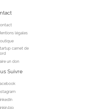
ntact
ontact
entions légales
outique
tartup carnet de
ord
aire un don
us Suivre
acebook
nstagram
inkedIn
inkin.bio