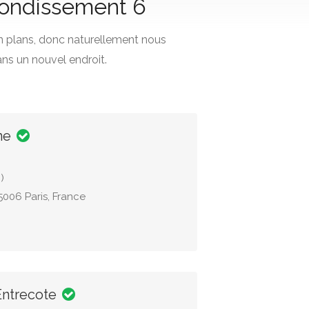
rrondissement 6
n plans, donc naturellement nous
ns un nouvel endroit.
ne
)
006 Paris, France
Entrecote