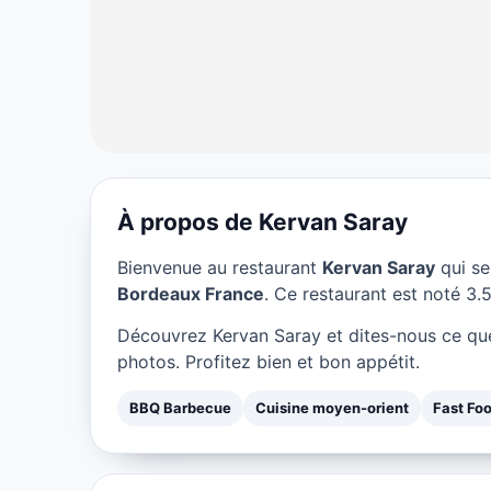
À propos de Kervan Saray
BBQ BARBECUE
Bienvenue au restaurant
Kervan Saray
qui se
Kervan Saray 
Bordeaux France
. Ce restaurant est noté 3.5
Découvrez Kervan Saray et dites-nous ce qu
★ 3.5/5
photos. Profitez bien et bon appétit.
BBQ Barbecue
Cuisine moyen-orient
Fast Fo