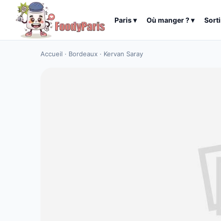
Paris
▾
Où manger ?
▾
Sorti
Accueil
·
Bordeaux
·
Kervan Saray