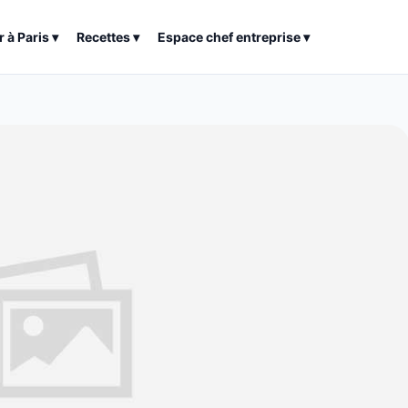
r à
Paris
▾
Recettes
▾
Espace chef entreprise
▾