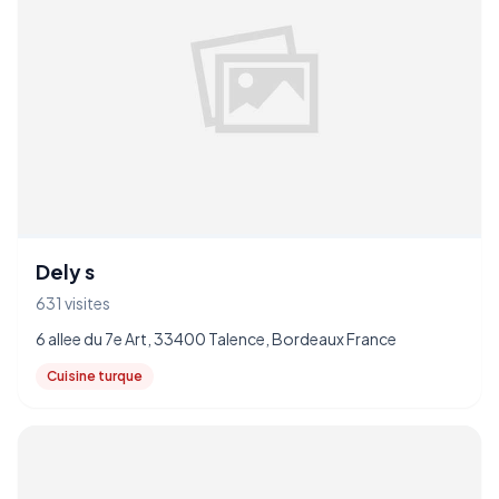
Dely s
631 visites
6 allee du 7e Art, 33400 Talence, Bordeaux France
Cuisine turque