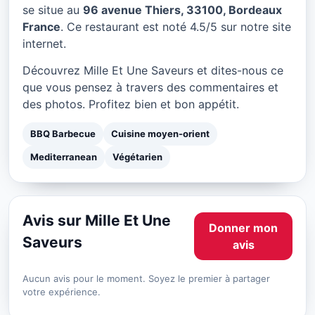
Mille Et Une Saveurs à
se situe au
96 avenue Thiers, 33100, Bordeaux
Bordeaux
France
. Ce restaurant est noté 4.5/5 sur notre site
internet.
★ 4.5/5
Découvrez Mille Et Une Saveurs et dites-nous ce
que vous pensez à travers des commentaires et
des photos. Profitez bien et bon appétit.
BBQ Barbecue
Cuisine moyen-orient
Mediterranean
Végétarien
Avis sur Mille Et Une
Donner mon
Saveurs
avis
Aucun avis pour le moment. Soyez le premier à partager
votre expérience.