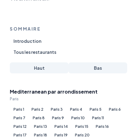
SOMMAIRE
Introduction
Tous les restaurants
Haut
Bas
Mediterranean par arrondissement
Paris
Paris 1
Paris 2
Paris 3
Paris 4
Paris 5
Paris 6
Paris 7
Paris 8
Paris 9
Paris 10
Paris 11
Paris 12
Paris 13
Paris 14
Paris 15
Paris 16
Paris 17
Paris 18
Paris 19
Paris 20