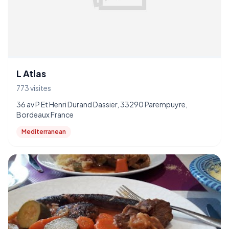
L Atlas
773 visites
36 av P Et Henri Durand Dassier, 33290 Parempuyre,
Bordeaux France
Mediterranean