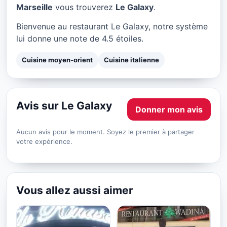
Le Galaxy à Marseille
Marseille
vous trouverez
Le Galaxy
.
★ 4.5/5
Bienvenue au restaurant Le Galaxy, notre système
lui donne une note de 4.5 étoiles.
Cuisine moyen-orient
Cuisine italienne
Avis sur Le Galaxy
Donner mon avis
Aucun avis pour le moment. Soyez le premier à partager
votre expérience.
Vous allez aussi aimer