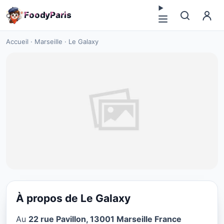
F
o
o
d
y
P
a
r
i
s
Accueil
·
Marseille
·
Le Galaxy
À propos de Le Galaxy
CUISINE MOYEN-ORIENT
Au
22 rue Pavillon, 13001 Marseille France