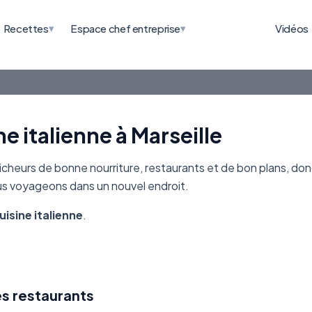
▾
▾
Recettes
Espace chef entreprise
Vidéos
e italienne à Marseille
heurs de bonne nourriture, restaurants et de bon plans, don
ous voyageons dans un nouvel endroit.
uisine italienne
.
es restaurants