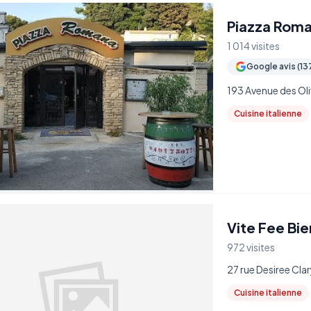
Piazza Roma
1 014 visites
Google avis (13
193 Avenue des Oli
Cuisine italienne
Vite Fee Bi
972 visites
27 rue Desiree Cla
Cuisine italienne