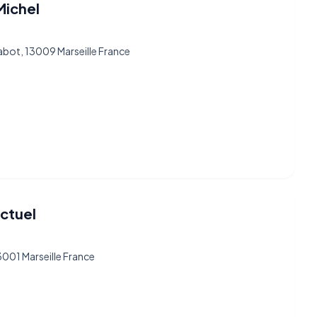
Michel
abot, 13009 Marseille France
Actuel
13001 Marseille France