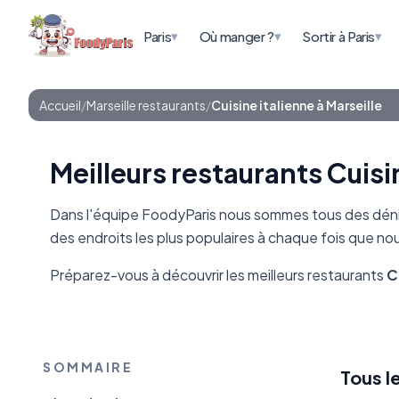
▾
▾
▾
Paris
Où manger ?
Sortir à Paris
Accueil
/
Marseille restaurants
/
Cuisine italienne à Marseille
Meilleurs restaurants Cuisin
Dans l'équipe FoodyParis nous sommes tous des dénic
des endroits les plus populaires à chaque fois que n
Préparez-vous à découvrir les meilleurs restaurants
C
SOMMAIRE
Tous l