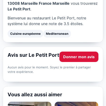
Le Petit Port à Marseille
13008 Marseille France Marseille
vous trouverez
Le Petit Port
.
★ 3.5/5
Bienvenue au restaurant Le Petit Port, notre
système lui donne une note de 3.5 étoiles.
Cuisine européenne
Mediterranean
Avis sur Le Petit Port
Donner mon avis
Aucun avis pour le moment. Soyez le premier à partager
votre expérience.
Vous allez aussi aimer