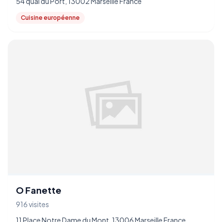
54 quai du Port, 13002 Marseille France
Cuisine européenne
O Fanette
916 visites
11 Place Notre Dame du Mont, 13006 Marseille France