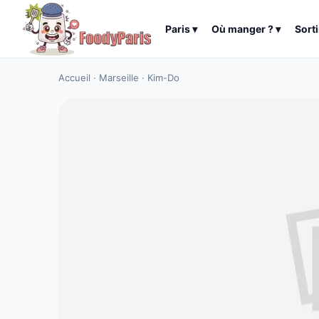
Paris
▾
Où manger ?
▾
Sorti
Accueil
·
Marseille
·
Kim-Do