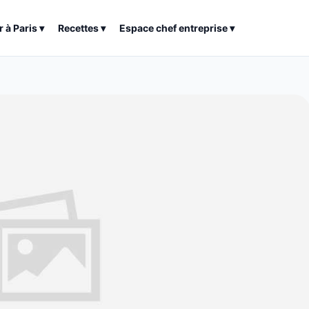
r à
Paris
▾
Recettes
▾
Espace chef entreprise
▾