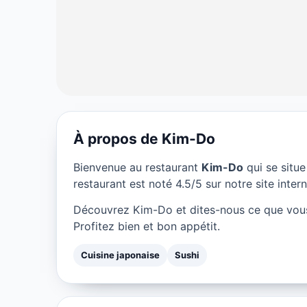
À propos de Kim-Do
CUISINE JAPONAISE
Bienvenue au restaurant
Kim-Do
qui se situ
Kim-Do à Marse
restaurant est noté 4.5/5 sur notre site intern
Découvrez Kim-Do et dites-nous ce que vous
★ 4.5/5
Profitez bien et bon appétit.
Cuisine japonaise
Sushi