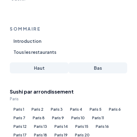
SOMMAIRE
Introduction
Tous les restaurants
Haut
Bas
Sushi par arrondissement
Paris
Paris 1
Paris 2
Paris 3
Paris 4
Paris 5
Paris 6
Paris 7
Paris 8
Paris 9
Paris 10
Paris 11
Paris 12
Paris 13
Paris 14
Paris 15
Paris 16
Paris 17
Paris 18
Paris 19
Paris 20