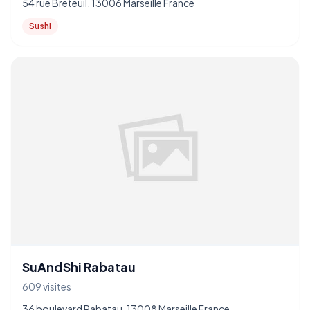
54 rue Breteuil, 13006 Marseille France
Sushi
SuAndShi Rabatau
609 visites
36 boulevard Rabatau, 13008 Marseille France