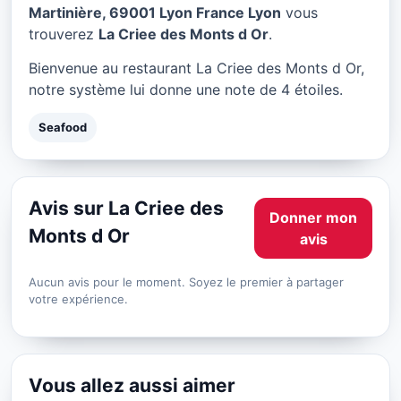
La Criee des Monts d Or à
Martinière, 69001 Lyon France Lyon
vous
Lyon
trouverez
La Criee des Monts d Or
.
★ 4/5
Bienvenue au restaurant La Criee des Monts d Or,
notre système lui donne une note de 4 étoiles.
Seafood
Avis sur La Criee des
Donner mon
Monts d Or
avis
Aucun avis pour le moment. Soyez le premier à partager
votre expérience.
Vous allez aussi aimer