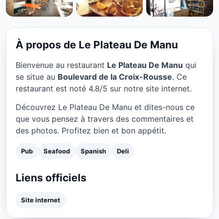
PUB
Le Plateau De Manu à Lyon
★ 4.8/5
À propos de Le Plateau De Manu
Bienvenue au restaurant
Le Plateau De Manu
qui
se situe au
Boulevard de la Croix-Rousse
. Ce
restaurant est noté 4.8/5 sur notre site internet.
Découvrez Le Plateau De Manu et dites-nous ce
que vous pensez à travers des commentaires et
des photos. Profitez bien et bon appétit.
Pub
Seafood
Spanish
Deli
Liens officiels
Site internet