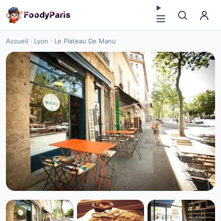
F
o
o
d
y
P
a
r
i
s
Accueil
·
Lyon
·
Le Plateau De Manu