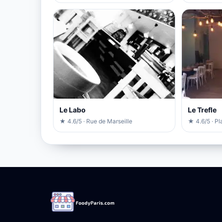
Le Labo
Le Trefle
★ 4.6/5 · Rue de Marseille
★ 4.6/5 · P