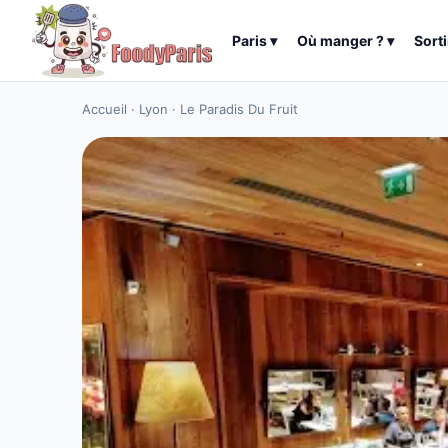
Paris
▾
Où manger ?
▾
Sorti
Accueil
·
Lyon
·
Le Paradis Du Fruit