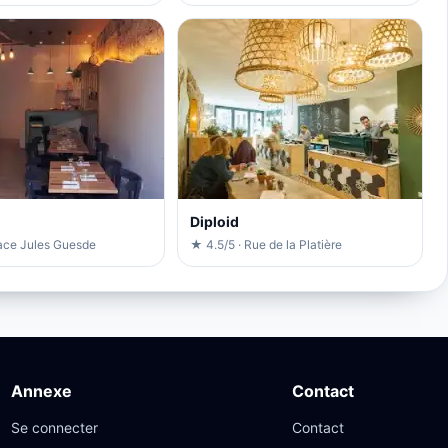
Diploid
lace Jules Guesde
★ 4.5/5 · Rue de la Platière
Annexe
Contact
Se connecter
Contact