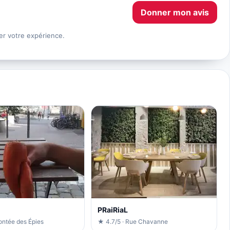
Donner mon avis
er votre expérience.
PRaiRiaL
ontée des Épies
★ 4.7/5 · Rue Chavanne