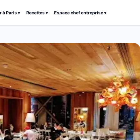
r à
Paris
▾
Recettes
▾
Espace chef entreprise
▾