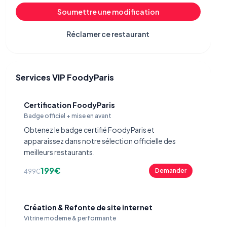
Soumettre une modification
Réclamer ce restaurant
Services VIP FoodyParis
Certification FoodyParis
Badge officiel + mise en avant
Obtenez le badge certifié FoodyParis et
apparaissez dans notre sélection officielle des
meilleurs restaurants.
199€
Demander
499€
Création & Refonte de site internet
Vitrine moderne & performante