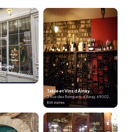
urmand
s d'Ainay, 69002
Table et Vins d Ainay
3 Rue des Remparts d'Ainay, 69002
Lyon, France
825 visites