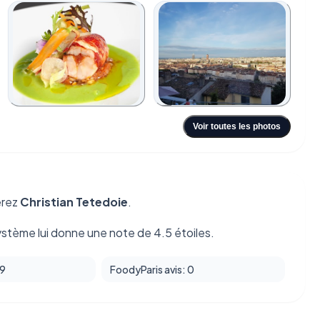
+6
Voir toutes les photos
erez
Christian Tetedoie
.
ystème lui donne une note de 4.5 étoiles.
49
FoodyParis avis: 0