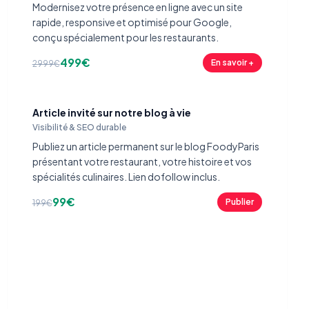
Modernisez votre présence en ligne avec un site
rapide, responsive et optimisé pour Google,
conçu spécialement pour les restaurants.
499€
En savoir +
2999€
Article invité sur notre blog à vie
Visibilité & SEO durable
Publiez un article permanent sur le blog FoodyParis
présentant votre restaurant, votre histoire et vos
spécialités culinaires. Lien dofollow inclus.
99€
Publier
199€