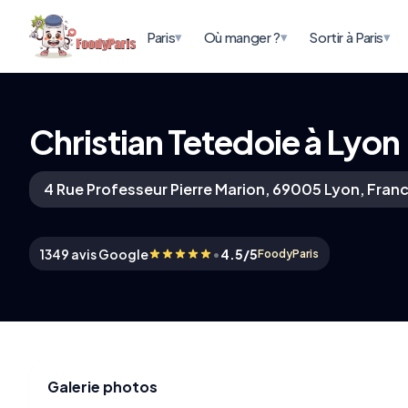
▾
▾
▾
Paris
Où manger ?
Sortir à Paris
Christian Tetedoie à Lyon
4 Rue Professeur Pierre Marion, 69005 Lyon, Fran
•
1349 avis Google
4.5/5
FoodyParis
Galerie photos