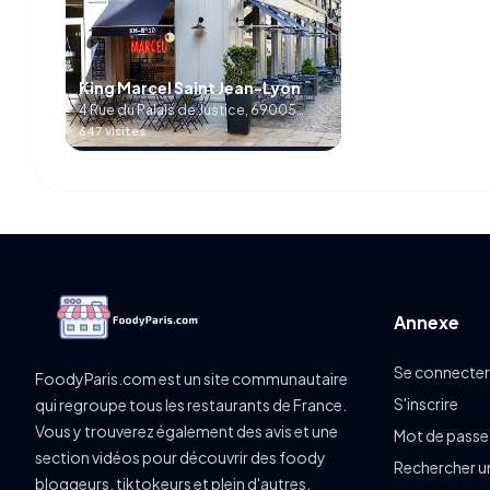
King Marcel Saint Jean-Lyon
4 Rue du Palais de Justice, 69005
Lyon, France
647 visites
Annexe
Se connecter
FoodyParis.com est un site communautaire
S'inscrire
qui regroupe tous les restaurants de France.
Vous y trouverez également des avis et une
Mot de passe
section vidéos pour découvrir des foody
Rechercher u
bloggeurs, tiktokeurs et plein d'autres.