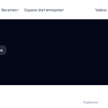
▾
▾
Recettes
Espace chef entreprise
Vidéos
ce
10 photos