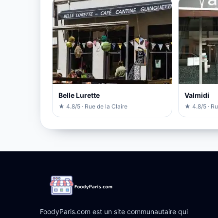
Belle Lurette
Valmidi
★ 4.8/5 · Rue de la Claire
★ 4.8/5 · R
FoodyParis.com est un site communautaire qui