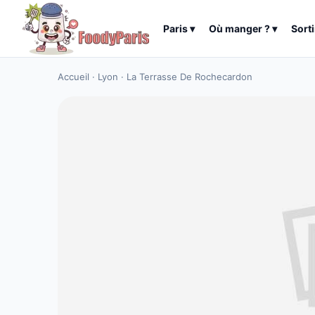
Paris
▾
Où manger ?
▾
Sorti
Accueil
·
Lyon
·
La Terrasse De Rochecardon