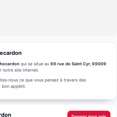
hecardon
checardon
qui se situe au
69 rue de Saint Cyr, 69009
e Rochecardon à
 notre site internet.
tes-nous ce que vous pensez à travers des
 bon appétit.
rdon
Donner mon avis