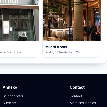
Milord circus
ue de Bourgogne
★ 4.7/5 · Rue de Saint Cyr
Annexe
Contact
Se connecter
Contact
S'inscrire
Mentions légales