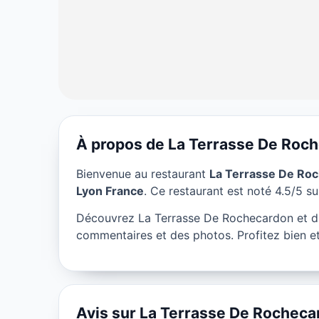
À propos de La Terrasse De Roc
RESTAURANT
Bienvenue au restaurant
La Terrasse De Ro
La Terrasse D
Lyon France
. Ce restaurant est noté 4.5/5 sur
Lyon
Découvrez La Terrasse De Rochecardon et di
commentaires et des photos. Profitez bien et
★ 4.5/5
Avis sur La Terrasse De Rocheca