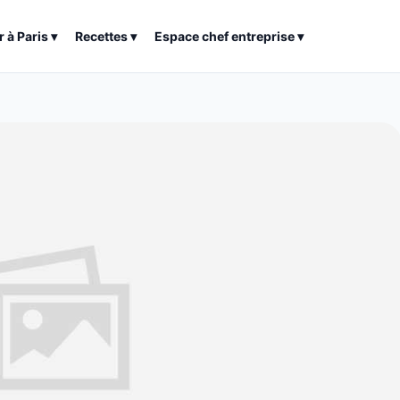
r à
Paris
▾
Recettes
▾
Espace chef entreprise
▾