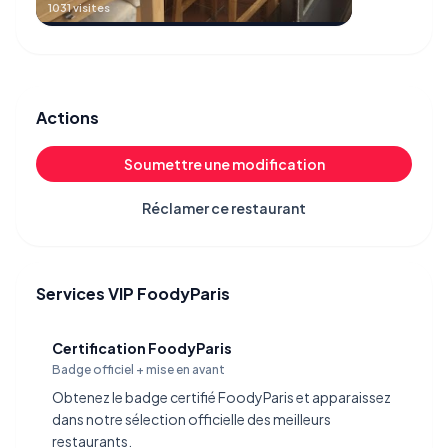
69009 Lyon, France
1031 visites
Actions
Soumettre une modification
Réclamer ce restaurant
Services VIP FoodyParis
Certification FoodyParis
Badge officiel + mise en avant
Obtenez le badge certifié FoodyParis et apparaissez
dans notre sélection officielle des meilleurs
restaurants.