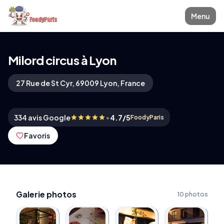
Menu
Milord circus à Lyon
27 Rue de St Cyr, 69009 Lyon, France
•
334 avis Google
4.7/5
FoodyParis
Favoris
Galerie photos
10 photos