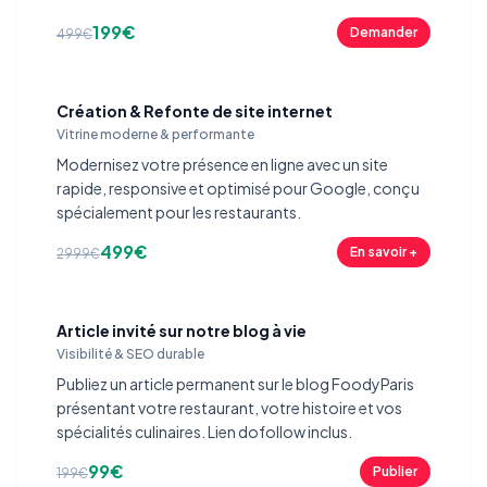
199€
Demander
499€
Création & Refonte de site internet
Vitrine moderne & performante
Modernisez votre présence en ligne avec un site
rapide, responsive et optimisé pour Google, conçu
spécialement pour les restaurants.
499€
En savoir +
2999€
Article invité sur notre blog à vie
Visibilité & SEO durable
Publiez un article permanent sur le blog FoodyParis
présentant votre restaurant, votre histoire et vos
spécialités culinaires. Lien dofollow inclus.
99€
Publier
199€