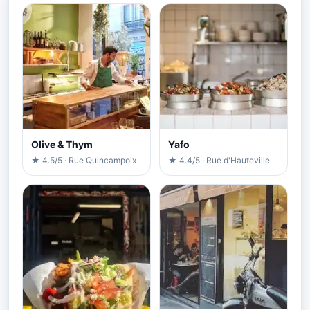
Olive & Thym
Yafo
★ 4.5/5 · Rue Quincampoix
★ 4.4/5 · Rue d'Hauteville