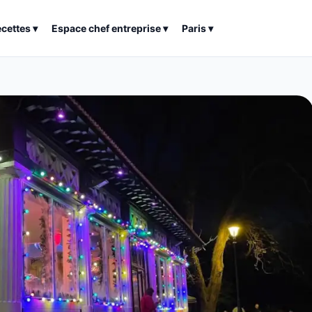
ecettes
▾
Espace chef entreprise
▾
Paris
▾