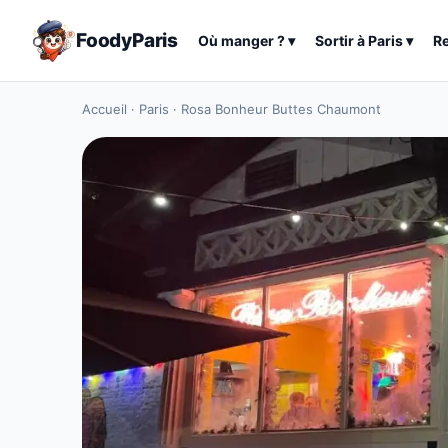
FoodyParis
Où manger ?
▾
Sortir à
Paris
▾
R
Accueil
·
Paris
·
Rosa Bonheur Buttes Chaumont