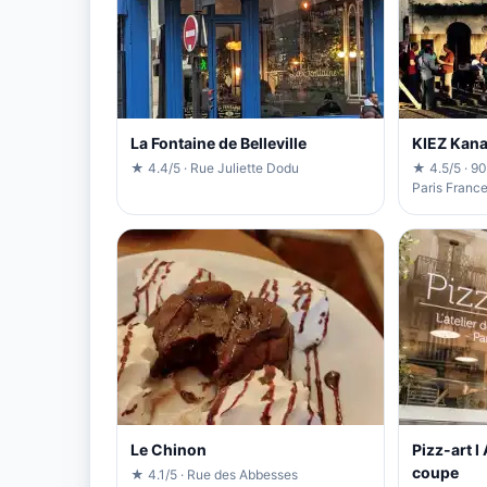
La Fontaine de Belleville
KIEZ Kana
★ 4.4/5 · Rue Juliette Dodu
★ 4.5/5 · 90
Paris Franc
Le Chinon
Pizz-art l 
coupe
★ 4.1/5 · Rue des Abbesses