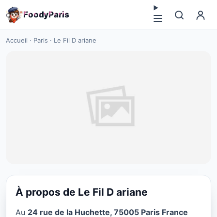
F
o
o
d
y
P
a
r
i
s
Accueil
·
Paris
·
Le Fil D ariane
À propos de Le Fil D ariane
BBQ BARBECUE
Au
24 rue de la Huchette, 75005 Paris France