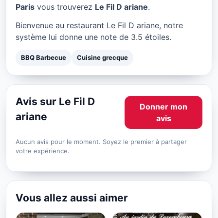
Le Fil D ariane à Paris
Paris
vous trouverez
Le Fil D ariane
.
★ 3.5/5
Bienvenue au restaurant Le Fil D ariane, notre
système lui donne une note de 3.5 étoiles.
BBQ Barbecue
Cuisine grecque
Avis sur Le Fil D
Donner mon
ariane
avis
Aucun avis pour le moment. Soyez le premier à partager
votre expérience.
Vous allez aussi aimer