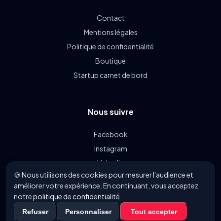
Contact
Mentions légales
Politique de confidentialité
Boutique
Startup carnet de bord
Nous suivre
Facebook
Instagram
LinkedIn
🍪 Nous utilisons des cookies pour mesurer l'audience et
Linkin.bio
améliorer votre expérience. En continuant, vous acceptez
notre
politique de confidentialité
.
© 2021 - 2026 FoodyParis.com - Tous les droits réservés.
Refuser
Personnaliser
Tout accepter