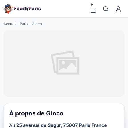
F
o
o
d
y
P
a
r
i
s
Accueil
·
Paris
·
Gioco
À propos de Gioco
CUISINE ITALIENNE
Au
25 avenue de Segur, 75007 Paris France