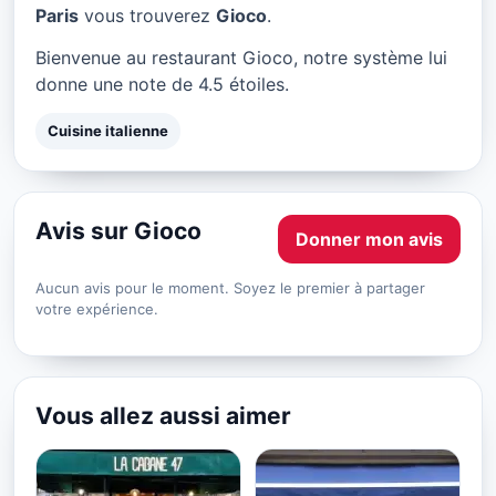
Gioco à Paris
Paris
vous trouverez
Gioco
.
★ 4.5/5
Bienvenue au restaurant Gioco, notre système lui
donne une note de 4.5 étoiles.
Cuisine italienne
Avis sur Gioco
Donner mon avis
Aucun avis pour le moment. Soyez le premier à partager
votre expérience.
Vous allez aussi aimer