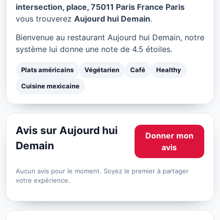
Aujourd hui Demain à Paris
intersection, place, 75011 Paris France Paris
vous trouverez
Aujourd hui Demain
.
★ 4.5/5
Bienvenue au restaurant Aujourd hui Demain, notre
système lui donne une note de 4.5 étoiles.
Plats américains
Végétarien
Café
Healthy
Cuisine mexicaine
Avis sur Aujourd hui
Donner mon
Demain
avis
Aucun avis pour le moment. Soyez le premier à partager
votre expérience.