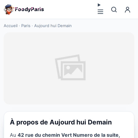
F
o
o
d
y
P
a
r
i
s
Accueil
·
Paris
·
Aujourd hui Demain
À propos de Aujourd hui Demain
PLATS AMÉRICAINS
Au
42 rue du chemin Vert Numero de la suite,