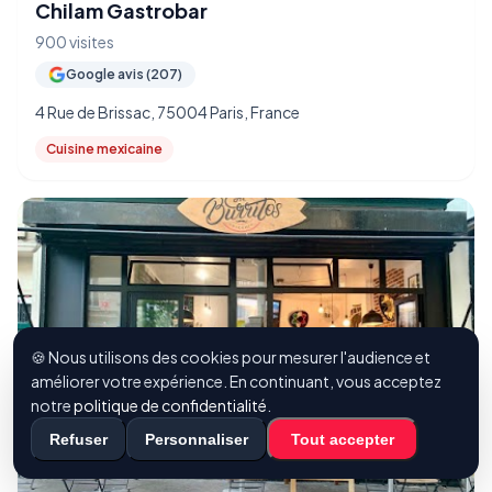
Chilam Gastrobar
900 visites
Google avis (207)
4 Rue de Brissac, 75004 Paris, France
Cuisine mexicaine
🍪 Nous utilisons des cookies pour mesurer l'audience et
améliorer votre expérience. En continuant, vous acceptez
notre
politique de confidentialité
.
Refuser
Personnaliser
Tout accepter