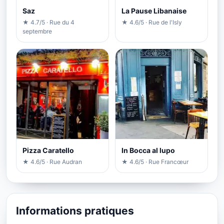
Saz
La Pause Libanaise
★ 4.7/5 · Rue du 4
★ 4.6/5 · Rue de l'Isly
septembre
Pizza Caratello
In Bocca al lupo
★ 4.6/5 · Rue Audran
★ 4.6/5 · Rue Francœur
Informations pratiques