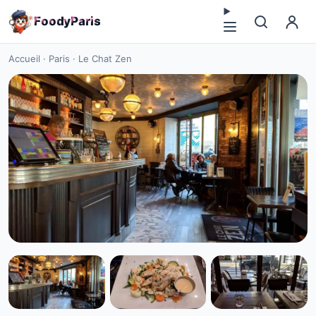
F
o
o
d
y
P
a
r
i
s
Accueil
·
Paris
·
Le Chat Zen
CUISINE EUROPÉENNE