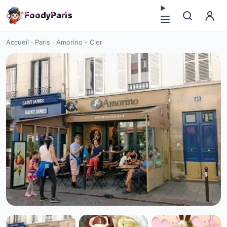
F
o
o
d
y
P
a
r
i
s
Accueil
·
Paris
·
Amorino - Cler