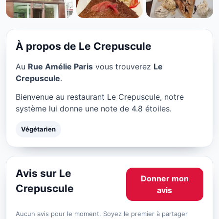
VÉGÉTARIEN
Le Crepuscule à Paris
★ 4.8/5
À propos de Le Crepuscule
Au
Rue Amélie Paris
vous trouverez
Le
Crepuscule
.
Bienvenue au restaurant Le Crepuscule, notre
système lui donne une note de 4.8 étoiles.
Végétarien
Avis sur Le
Donner mon
Crepuscule
avis
Aucun avis pour le moment. Soyez le premier à partager