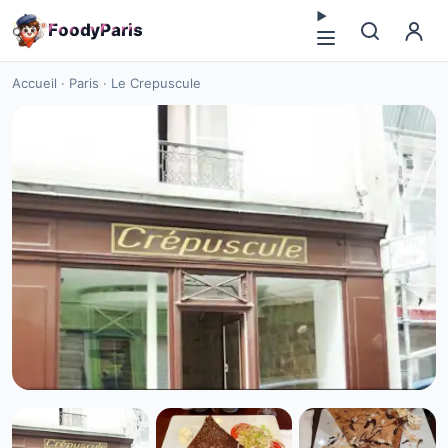
F
o
o
d
y
P
a
r
i
s
Accueil
·
Paris
·
Le Crepuscule